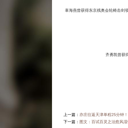
辜海燕曾获得东京残奥会轮椅击剑
齐勇凯曾获
上一篇：
亦庄往返天津单程25分钟
下一篇：
图文：百试百灵之治愈风湿