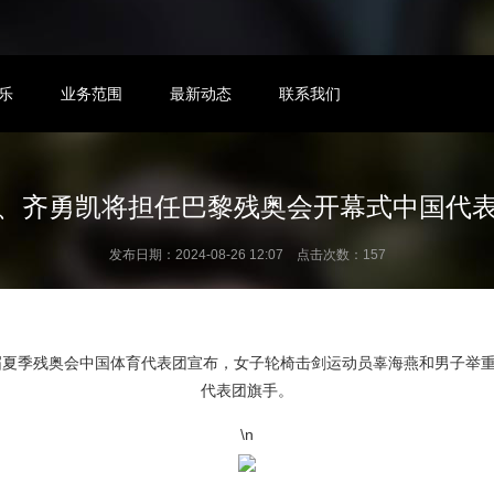
乐
业务范围
最新动态
联系我们
、齐勇凯将担任巴黎残奥会开幕式中国代
发布日期：2024-08-26 12:07 点击次数：157
7届夏季残奥会中国体育代表团宣布，女子轮椅击剑运动员辜海燕和男子举
代表团旗手。
\n