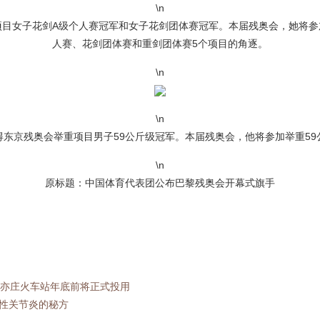
\n
项目女子花剑A级个人赛冠军和女子花剑团体赛冠军。本届残奥会，她将参
人赛、花剑团体赛和重剑团体赛5个项目的角逐。
\n
\n
得东京残奥会举重项目男子59公斤级冠军。本届残奥会，他将参加举重59
\n
原标题：中国体育代表团公布巴黎残奥会开幕式旗手
！亦庄火车站年底前将正式投用
性关节炎的秘方